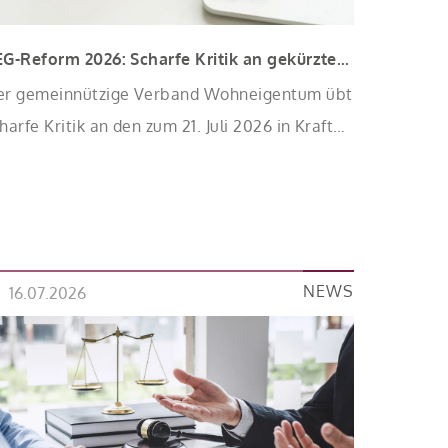
BEG-Reform 2026: Scharfe Kritik an gekürzten Sanierungsförderungen
er gemeinnützige Verband Wohneigentum übt
harfe Kritik an den zum 21. Juli 2026 in Kraft
etenden Kürzungen der Bundesförderung für
fiziente Gebäude (BEG). Zwar enthalte die
eform einzelne begrüßenswerte
erbesserungen, insgesamt schwächen die
rzungen aber die Investitionsbereitschaft von
NEWS
16.07.2026
enschen mit Haus oder Eigentumswohnung.
d das ausgerechnet zu einem Zeitpunkt, zu
m Deutschland seine Klimaziele im […]