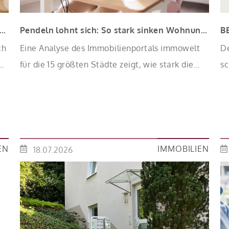
Förderung „Jung kauft Alt“: Höhere Kredite ab August 2026
Pendeln lohnt sich: So stark sinken Wohnungspreise im Umland
ch
Eine Analyse des Immobilienportals immowelt
D
für die 15 größten Städte zeigt, wie stark die
sc
n
Angebotspreise von Eigentumswohnungen mit
tr
zunehmender Entfernung sinken:
ef
R
en
V
Kü
EN
IMMOBILIEN
18.07.2026
M
Un
de