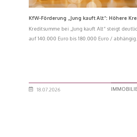
KfW-
Kreditsumme bei „Jung kauft Alt“ steigt deutli
auf 140.000 Euro bis 180.000 Euro / abhängig
von Zahl der Kinder Zinsen werden aus Mittel
des Bundes verbilligt: Heutiger Zins bei 0,53
Prozent effektiv bei 35 Jahren Laufzeit und 10
Jahren Zinsbindung Antragstellende verpflicht
sich zu energetischer Sanierung binnen 54
IMMOBILI
18.07.2026
Monaten nach Förderzusage / Sanierung in
Einzelmaßnahmen […]