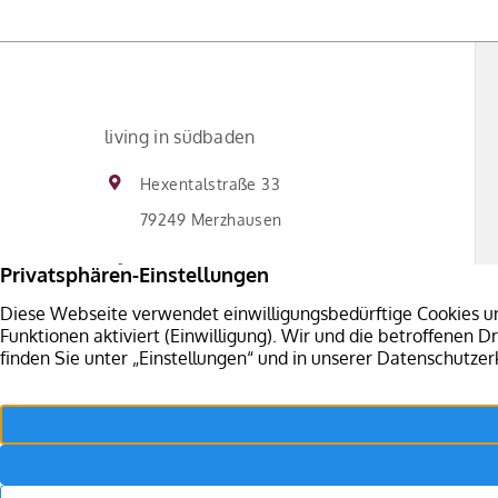
einschließlich des Dachgeschosses in
Holzbauweise ausgeführt wurden. Diese
Bauweise verbindet Stabilität und […]
living in südbaden
Hexentalstraße 33
79249 Merzhausen
+49 761 76 999 197
Kontakt aufnehmen
Facebook
Impressum
Datenschutz