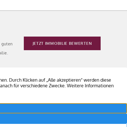
ommerpausen voraussichtlich im Herbst 2026
wartet.
JETZT IMMOBILIE BEWERTEN
e guten
ilie.
LEISTUNGEN JETZT EINSEHEN
?