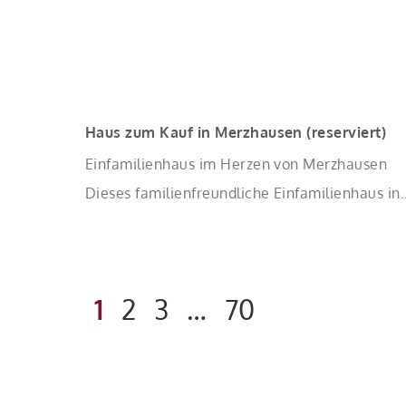
Haus zum Kauf in Merzhausen (reserviert)
Einfamilienhaus im Herzen von Merzhausen
Dieses familienfreundliche Einfamilienhaus in
zentraler Lage von Merzhausen bietet viel Pla
für das gemeinsame Familienleben und
überzeugt durch eine durchdachte
1
2
3
…
70
Raumaufteilung sowie eine angenehme
Wohnatmosphäre. Das Haus wurde mit einem
massiv errichteten Untergeschoss erstellt,
während die darüberliegenden Wohnebenen