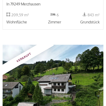
In 79249 Merzhausen
209,59 m²
6
843 m²
Wohnfläche
Zimmer
Grundstück
VERKAUFT