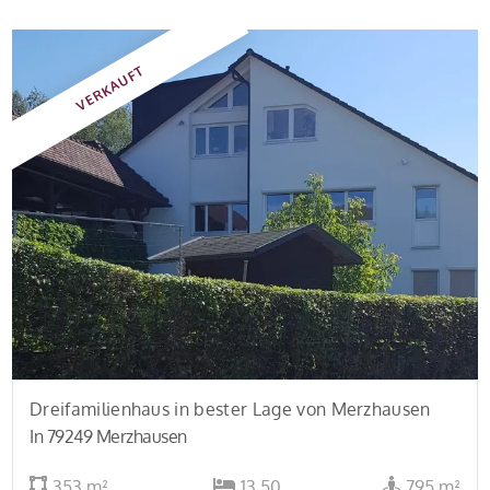
VERKAUFT
Dreifamilienhaus in bester Lage von Merzhausen
In 79249 Merzhausen
353 m²
13,50
795 m²