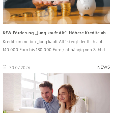
KfW-Förderung „Jung kauft Alt“: Höhere Kredite ab August 2026
Kreditsumme bei „Jung kauft Alt“ steigt deutlich auf
140.000 Euro bis 180.000 Euro / abhängig von Zahl der
Kinder Zinsen werden aus Mitteln des Bundes
verbilligt: Heutiger Zins bei 0,53 Prozent effektiv bei 35
NEWS
30.07.2026
Jahren Laufzeit und 10 Jahren Zinsbindung
Antragstellende verpflichten sich zu energetischer
Sanierung binnen 54 Monaten nach Förderzusage /
Sanierung in Einzelmaßnahmen […]