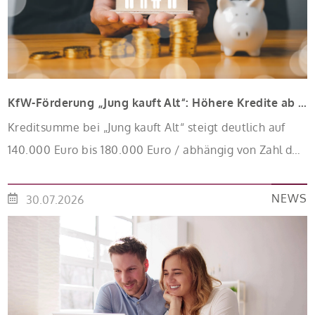
KfW-Förderung „Jung kauft Alt“: Höhere Kredite ab August 2026
Kreditsumme bei „Jung kauft Alt“ steigt deutlich auf
140.000 Euro bis 180.000 Euro / abhängig von Zahl der
Kinder Zinsen werden aus Mitteln des Bundes
verbilligt: Heutiger Zins bei 0,53 Prozent effektiv bei 35
NEWS
30.07.2026
Jahren Laufzeit und 10 Jahren Zinsbindung
Antragstellende verpflichten sich zu energetischer
Sanierung binnen 54 Monaten nach Förderzusage /
Sanierung in Einzelmaßnahmen […]