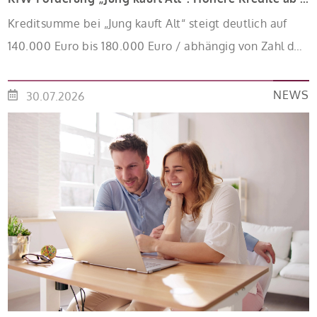
Kreditsumme bei „Jung kauft Alt“ steigt deutlich auf
140.000 Euro bis 180.000 Euro / abhängig von Zahl der
Kinder Zinsen werden aus Mitteln des Bundes
verbilligt: Heutiger Zins bei 0,53 Prozent effektiv bei 35
NEWS
30.07.2026
Jahren Laufzeit und 10 Jahren Zinsbindung
Antragstellende verpflichten sich zu energetischer
Sanierung binnen 54 Monaten nach Förderzusage /
Sanierung in Einzelmaßnahmen […]