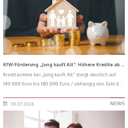
KfW-Förderung „Jung kauft Alt“: Höhere Kredite ab August 2026
Kreditsumme bei „Jung kauft Alt“ steigt deutlich auf
140.000 Euro bis 180.000 Euro / abhängig von Zahl der
Kinder Zinsen werden aus Mitteln des Bundes
verbilligt: Heutiger Zins bei 0,53 Prozent effektiv bei 35
NEWS
30.07.2026
Jahren Laufzeit und 10 Jahren Zinsbindung
Antragstellende verpflichten sich zu energetischer