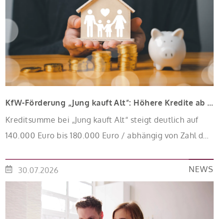
KfW-Förderung „Jung kauft Alt“: Höhere Kredite ab August 2026
Kreditsumme bei „Jung kauft Alt“ steigt deutlich auf
140.000 Euro bis 180.000 Euro / abhängig von Zahl der
Kinder Zinsen werden aus Mitteln des Bundes
verbilligt: Heutiger Zins bei 0,53 Prozent effektiv bei 35
NEWS
30.07.2026
Jahren Laufzeit und 10 Jahren Zinsbindung
Antragstellende verpflichten sich zu energetischer
Sanierung binnen 54 Monaten nach Förderzusage /