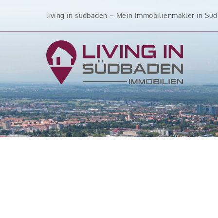
Zum
living in südbaden – Mein Immobilienmakler in Sü
Inhalt
springen