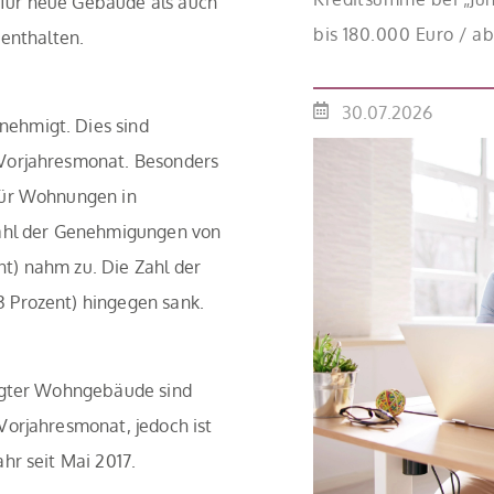
für neue Gebäude als auch
bis 180.000 Euro / a
enthalten.
Mitteln des Bundes ve
effektiv bei 35 Jahre
30.07.2026
ehmigt. Dies sind
Antragstellende verpf
 Vorjahresmonat. Besonders
binnen 54 Monaten n
für Wohnungen in
Einzelmaßnahmen […
Zahl der Genehmigungen von
t) nahm zu. Die Zahl der
3 Prozent) hingegen sank.
tigter Wohngebäude sind
Vorjahresmonat, jedoch ist
hr seit Mai 2017.