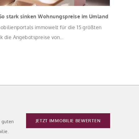
 So stark sinken Wohnungspreise im Umland
obilienportals immowelt für die 15 größten
rk die Angebotspreise von
mit zunehmender Entfernung sinken:
JETZT IMMOBILIE BEWERTEN
e guten
ilie.