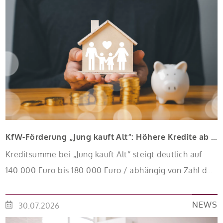
KfW-Förderung „Jung kauft Alt“: Höhere Kredite ab August 2026
Kreditsumme bei „Jung kauft Alt“ steigt deutlich auf
140.000 Euro bis 180.000 Euro / abhängig von Zahl der
Kinder Zinsen werden aus Mitteln des Bundes
verbilligt: Heutiger Zins bei 0,53 Prozent effektiv bei 35
NEWS
30.07.2026
Jahren Laufzeit und 10 Jahren Zinsbindung