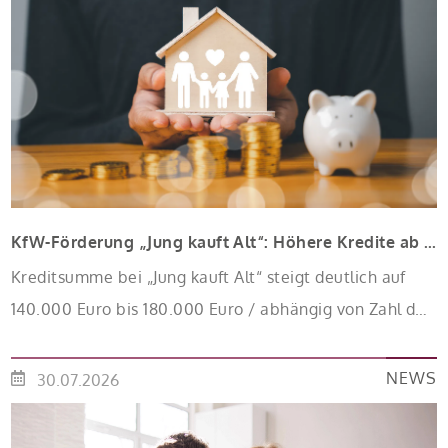
KfW-Förderung „Jung kauft Alt“: Höhere Kredite ab August 2026
Kreditsumme bei „Jung kauft Alt“ steigt deutlich auf
140.000 Euro bis 180.000 Euro / abhängig von Zahl der
Kinder Zinsen werden aus Mitteln des Bundes
verbilligt: Heutiger Zins bei 0,53 Prozent effektiv bei 35
NEWS
30.07.2026
Jahren Laufzeit und 10 Jahren Zinsbindung
Antragstellende verpflichten sich zu energetischer