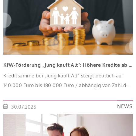
KfW-Förderung „Jung kauft Alt“: Höhere Kredite ab August 2026
Kreditsumme bei „Jung kauft Alt“ steigt deutlich auf
140.000 Euro bis 180.000 Euro / abhängig von Zahl der
Kinder Zinsen werden aus Mitteln des Bundes
verbilligt: Heutiger Zins bei 0,53 Prozent effektiv bei 35
NEWS
30.07.2026
Jahren Laufzeit und 10 Jahren Zinsbindung
Antragstellende verpflichten sich zu energetischer
Sanierung binnen 54 Monaten nach Förderzusage /