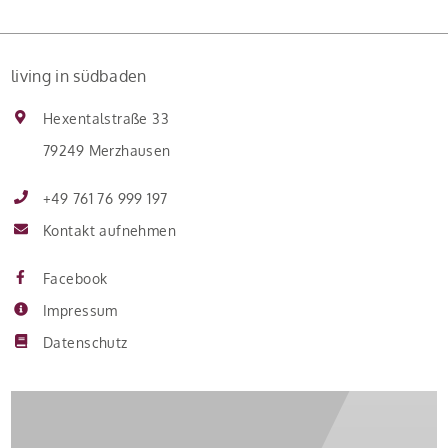
schwächen die Kürzungen aber die
Investitionsbereitschaft von Menschen mit Haus oder
living in südbaden
Eigentumswohnung. Und das ausgerechnet zu einem
Zeitpunkt, zu dem Deutschland seine Klimaziele im […]
Hexentalstraße 33
79249 Merzhausen
+49 761 76 999 197
Kontakt aufnehmen
Facebook
Impressum
Datenschutz