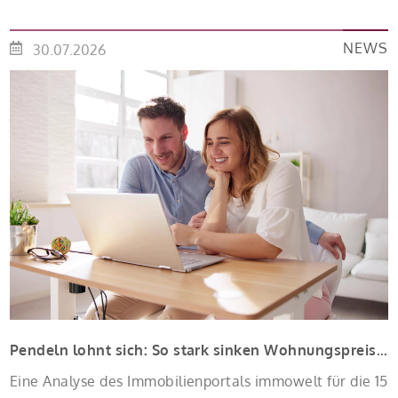
Kinder Zinsen werden aus Mitteln des Bundes
verbilligt: Heutiger Zins bei 0,53 Prozent effektiv bei 35
NEWS
30.07.2026
Jahren Laufzeit und 10 Jahren Zinsbindung
Antragstellende verpflichten sich zu energetischer
Sanierung binnen 54 Monaten nach Förderzusage /
Sanierung in Einzelmaßnahmen […]
Pendeln lohnt sich: So stark sinken Wohnungspreise im Umland
Eine Analyse des Immobilienportals immowelt für die 15