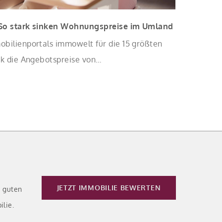
 So stark sinken Wohnungspreise im Umland
obilienportals immowelt für die 15 größten
rk die Angebotspreise von
mit zunehmender Entfernung sinken:
JETZT IMMOBILIE BEWERTEN
e guten
ilie.