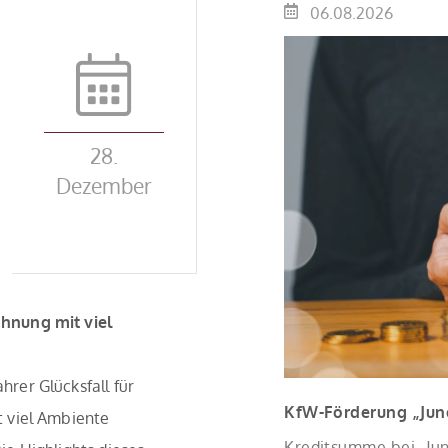
06.08.2026
28.
Dezember
hnung mit viel
rer Glücksfall für
KfW-Förderung „Jung
 viel Ambiente
Kreditsumme bei „Jung