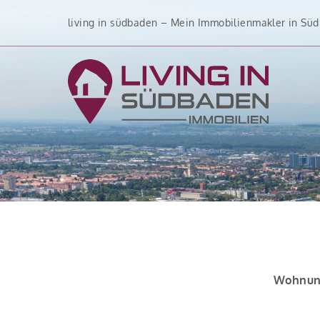
Zum
living in südbaden – Mein Immobilienmakler in Sü
Inhalt
springen
Wohnung