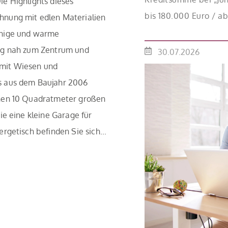
e Highlights dieses
bis 180.000 Euro / a
hnung mit edlen Materialien
Mitteln des Bundes ve
uhige und warme
effektiv bei 35 Jahre
tig nah zum Zentrum und
30.07.2026
Antragstellende verpf
mit Wiesen und
binnen 54 Monaten n
s aus dem Baujahr 2006
Einzelmaßnahmen […
inen 10 Quadratmeter großen
ie eine kleine Garage für
rgetisch befinden Sie sich...