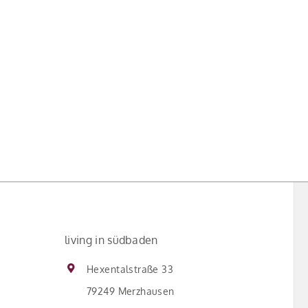
living in südbaden
Hexentalstraße 33
79249 Merzhausen