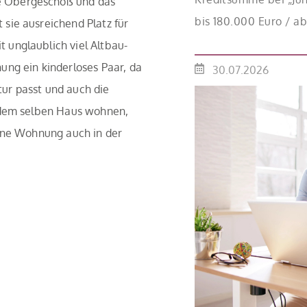
e Obergeschoß und das
bis 180.000 Euro / a
sie ausreichend Platz für
Mitteln des Bundes ve
 unglaublich viel Altbau-
effektiv bei 35 Jahre
ung ein kinderloses Paar, da
30.07.2026
Antragstellende verpf
ur passt und auch die
binnen 54 Monaten n
n dem selben Haus wohnen,
Einzelmaßnahmen […
höne Wohnung auch in der