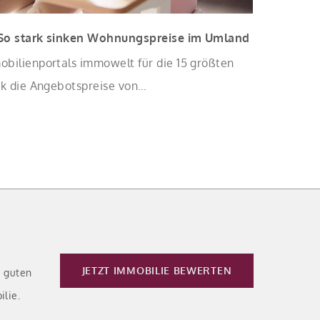
 So stark sinken Wohnungspreise im Umland
obilienportals immowelt für die 15 größten
rk die Angebotspreise von
mit zunehmender Entfernung sinken:
JETZT IMMOBILIE BEWERTEN
e guten
ilie.