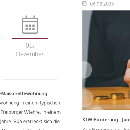
06.08.2026
05.
Dezember
u-Maisonettewohnung
ewohnung in einem typischen
 Freiburger Wiehre. In einem
KfW-Förderung „Jung
ahre 1906 erstreckt sich die
Kreditsumme bei „Jung