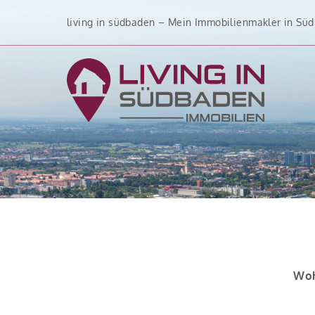
Zum
living in südbaden – Mein Immobilienmakler in Sü
Inhalt
springen
Woh