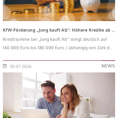
KfW-Förderung „Jung kauft Alt“: Höhere Kredite ab August 2026
Kreditsumme bei „Jung kauft Alt“ steigt deutlich auf
140.000 Euro bis 180.000 Euro / abhängig von Zahl der
Kinder Zinsen werden aus Mitteln des Bundes
verbilligt: Heutiger Zins bei 0,53 Prozent effektiv bei 35
NEWS
30.07.2026
Jahren Laufzeit und 10 Jahren Zinsbindung
Antragstellende verpflichten sich zu energetischer
Sanierung binnen 54 Monaten nach Förderzusage /
Sanierung in Einzelmaßnahmen […]