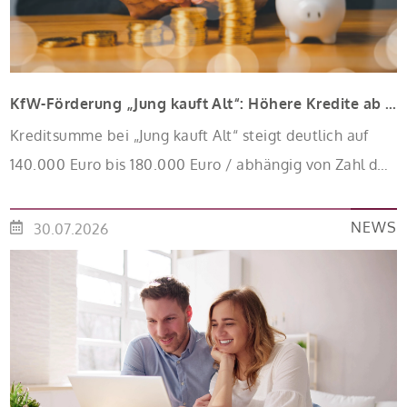
KfW-Förderung „Jung kauft Alt“: Höhere Kredite ab August 2026
Kreditsumme bei „Jung kauft Alt“ steigt deutlich auf
140.000 Euro bis 180.000 Euro / abhängig von Zahl der
Kinder Zinsen werden aus Mitteln des Bundes
verbilligt: Heutiger Zins bei 0,53 Prozent effektiv bei 35
NEWS
30.07.2026
Jahren Laufzeit und 10 Jahren Zinsbindung
Antragstellende verpflichten sich zu energetischer
Sanierung binnen 54 Monaten nach Förderzusage /
Sanierung in Einzelmaßnahmen […]