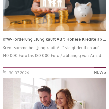
KfW-Förderung „Jung kauft Alt“: Höhere Kredite ab August 2026
Kreditsumme bei „Jung kauft Alt“ steigt deutlich auf
140.000 Euro bis 180.000 Euro / abhängig von Zahl der
Kinder Zinsen werden aus Mitteln des Bundes
verbilligt: Heutiger Zins bei 0,53 Prozent effektiv bei 35
NEWS
30.07.2026
Jahren Laufzeit und 10 Jahren Zinsbindung
Antragstellende verpflichten sich zu energetischer
Sanierung binnen 54 Monaten nach Förderzusage /
Sanierung in Einzelmaßnahmen […]