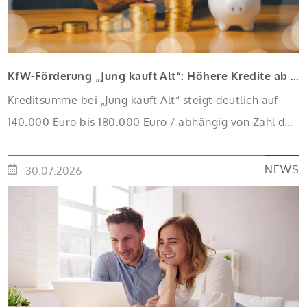
KfW-Förderung „Jung kauft Alt“: Höhere Kredite ab August 2026
Kreditsumme bei „Jung kauft Alt“ steigt deutlich auf
140.000 Euro bis 180.000 Euro / abhängig von Zahl der
Kinder Zinsen werden aus Mitteln des Bundes
verbilligt: Heutiger Zins bei 0,53 Prozent effektiv bei 35
NEWS
30.07.2026
Jahren Laufzeit und 10 Jahren Zinsbindung
Antragstellende verpflichten sich zu energetischer
Sanierung binnen 54 Monaten nach Förderzusage /
Sanierung in Einzelmaßnahmen […]