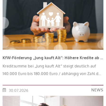
KfW-Förderung „Jung kauft Alt“: Höhere Kredite ab August 2026
Kreditsumme bei „Jung kauft Alt“ steigt deutlich auf
140.000 Euro bis 180.000 Euro / abhängig von Zahl der
Kinder Zinsen werden aus Mitteln des Bundes
verbilligt: Heutiger Zins bei 0,53 Prozent effektiv bei 35
NEWS
30.07.2026
Jahren Laufzeit und 10 Jahren Zinsbindung
Antragstellende verpflichten sich zu energetischer