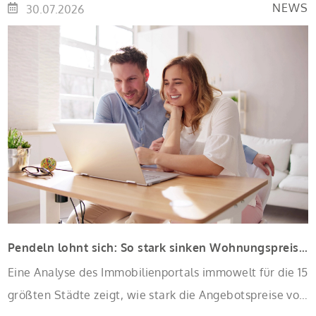
verbilligt: Heutiger Zins bei 0,53 Prozent effektiv bei 35
NEWS
30.07.2026
Jahren Laufzeit und 10 Jahren Zinsbindung
Antragstellende verpflichten sich zu energetischer
Sanierung binnen 54 Monaten nach Förderzusage /
Sanierung in Einzelmaßnahmen […]
Pendeln lohnt sich: So stark sinken Wohnungspreise im Umland
Eine Analyse des Immobilienportals immowelt für die 15
größten Städte zeigt, wie stark die Angebotspreise von